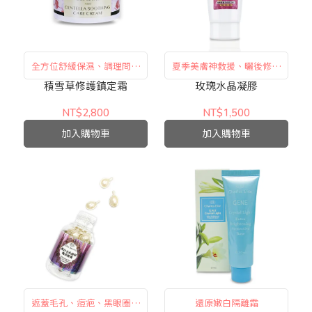
全方位舒緩保濕、調理問題
夏季美膚神救援、曬後修護
肌膚首選
保濕面膜
積雪草修護鎮定霜
玫瑰水晶凝膠
NT$2,800
NT$1,500
加入購物車
加入購物車
遮蓋毛孔、痘疤、黑眼圈、
還原嫩白隔離霜